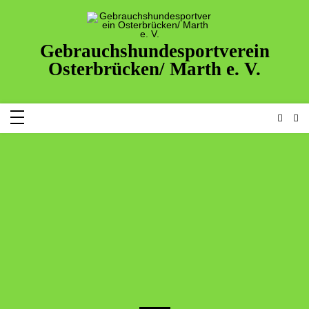
Zum
Inhalt
springen
Gebrauchshundesportverein
Osterbrücken/ Marth e. V.