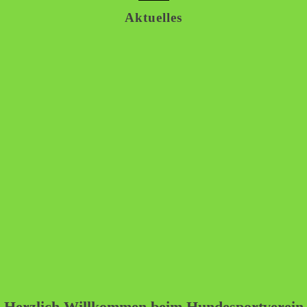
Aktuelles
!! Rally Ob
Herzlich Willkommen beim Hundesportverein